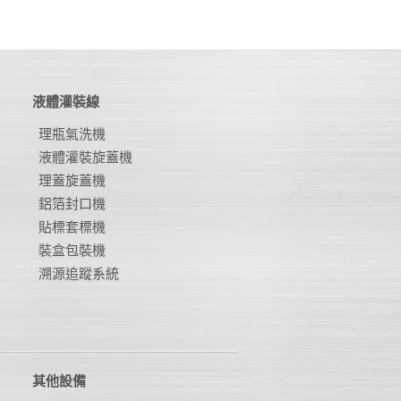
液體灌裝線
理瓶氣洗機
液體灌裝旋蓋機
理蓋旋蓋機
鋁箔封口機
貼標套標機
裝盒包裝機
溯源追蹤系統
其他設備