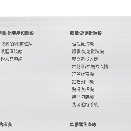
自動化藥品包裝線
膠囊/錠劑數粒線
膠囊/錠劑數粒線
理瓶氣洗機
液體灌裝線
膠囊/錠劑數粒機
粉末充填線
乾燥劑投入機
棉花/海棉塊塞入機
理蓋旋蓋機
鋁箔封口機
貼標套標機
裝盒包裝機
溯源追蹤系統
貼標機
軟膠囊生產線