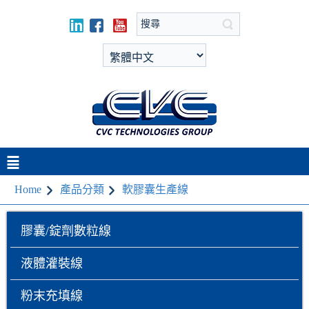
Home
產品分類
軟膠囊生產線
膠囊/錠劑數粒線
液體灌裝線
粉末充填線